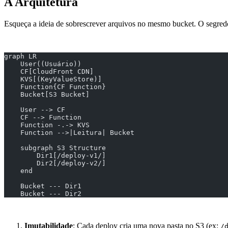
A Arquitetura
Esqueça a ideia de sobrescrever arquivos no mesmo bucket. O segred
graph LR
    User((Usuário))
    CF[CloudFront CDN]
    KVS[(KeyValueStore)]
    Function{CF Function}
    Bucket[S3 Bucket]
    User --> CF
    CF --> Function
    Function -.-> KVS
    Function -->|Leitura| Bucket
    subgraph S3 Structure
        Dir1[/deploy-v1/]
        Dir2[/deploy-v2/]
    end
    Bucket --- Dir1
    Bucket --- Dir2
Imutabilidade
: Cada deploy cria uma nova pasta no S3 (ex:
/