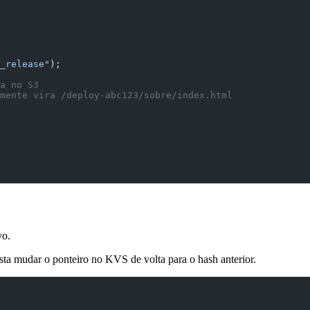
_release"
);
a no S3
mente vira /deploy-abc123/sobre/index.html
vo.
sta mudar o ponteiro no KVS de volta para o hash anterior.