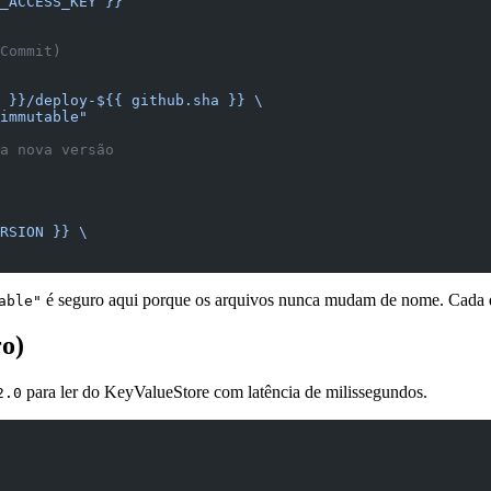
_ACCESS_KEY }}
Commit)
 }}/deploy-${{ github.sha }} \
immutable"
a nova versão
RSION }} \
é seguro aqui porque os arquivos nunca mudam de nome. Cada d
able"
o)
para ler do KeyValueStore com latência de milissegundos.
2.0