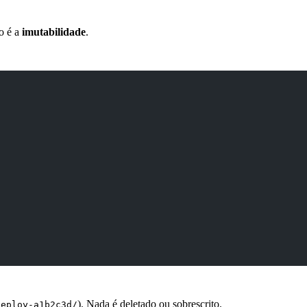
o é a
imutabilidade
.
). Nada é deletado ou sobrescrito.
deploy-a1b2c3d/