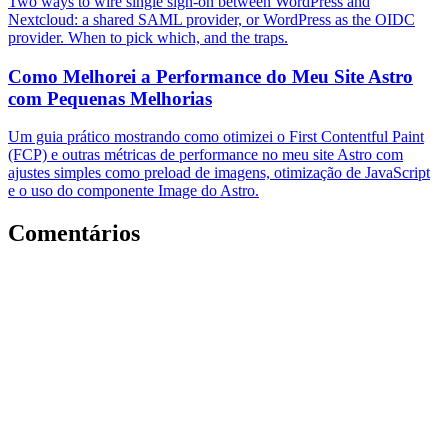
Two ways to wire single sign-on between WordPress and
Nextcloud: a shared SAML provider, or WordPress as the OIDC
provider. When to pick which, and the traps.
Como Melhorei a Performance do Meu Site Astro
com Pequenas Melhorias
Um guia prático mostrando como otimizei o First Contentful Paint
(FCP) e outras métricas de performance no meu site Astro com
ajustes simples como preload de imagens, otimização de JavaScript
e o uso do componente Image do Astro.
Comentários