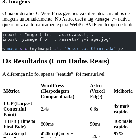
3. Imagens
O maior desafio. O WordPress gerenciava diferentes tamanhos de
imagens automaticamente. No Astro, usei a tag
nativa
<Image />
que otimiza automaticamente para WebP e AVIF em tempo de build.
import { Image } from 'astro:assets';
import myImage from '../assets/my-image.jpg';
<
Image
 src
={myImage} 
alt
=
"Descrição Otimizada"
 />
Os Resultados (Com Dados Reais)
A diferença não foi apenas “sentida”, foi mensurável.
WordPress
Astro
Métrica
(Hospedagem
(Vercel
Melhoria
Compartilhada)
Edge)
LCP (Largest
4x mais
Contentful
2.4s
0.6s
rápido
Paint)
TTFB (Time to
16x mais
800ms
50ms
First Byte)
rápido
JavaScript
450kb (jQuery +
97%
12kb