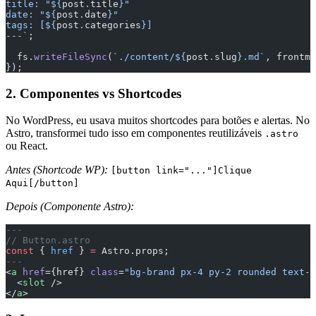
title: "${
post
.
title
}"
date: "${
post
.
date
}"
tags: [${
post
.
categories
}]
---`
;
  fs.
writeFileSync
(
`./content/${
post
.
slug
}.md`
, frontma
});
2. Componentes vs Shortcodes
No WordPress, eu usava muitos shortcodes para botões e alertas. No
Astro, transformei tudo isso em componentes reutilizáveis
.astro
ou React.
Antes (Shortcode WP):
[button link="..."]Clique
Aqui[/button]
Depois (Componente Astro):
---
// Button.astro
const
 { 
href
 } 
=
 Astro.props;
---
<
a
 href
={href} 
class
=
"bg-brand px-4 py-2 rounded text-w
  <
slot
 />
</
a
>