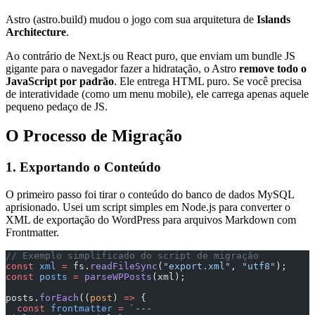
Astro (astro.build) mudou o jogo com sua arquitetura de
Islands
Architecture
.
Ao contrário de Next.js ou React puro, que enviam um bundle JS
gigante para o navegador fazer a hidratação, o Astro
remove todo o
JavaScript por padrão
. Ele entrega HTML puro. Se você precisa
de interatividade (como um menu mobile), ele carrega apenas aquele
pequeno pedaço de JS.
O Processo de Migração
1. Exportando o Conteúdo
O primeiro passo foi tirar o conteúdo do banco de dados MySQL
aprisionado. Usei um script simples em Node.js para converter o
XML de exportação do WordPress para arquivos Markdown com
Frontmatter.
// Exemplo simplificado do script de migração
const
 xml
 =
 fs.
readFileSync
(
"export.xml"
, 
"utf8"
);
const
 posts
 =
 parseWPPosts
(xml);
posts.
forEach
((
post
) 
=>
 {
  const
 frontmatter
 =
 `---